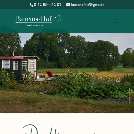
0 42 69 – 52 02
bamans-hof@gmx.de