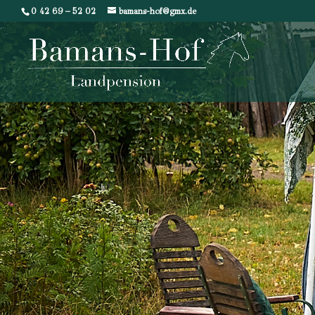
0 42 69 – 52 02
bamans-hof@gmx.de