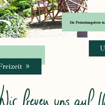
Die Freizeitangebote i
U
Freizeit